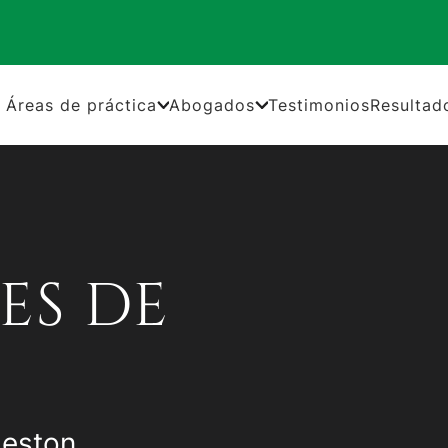
Áreas de práctica
Abogados
Testimonios
Resultad
ES DE
leston