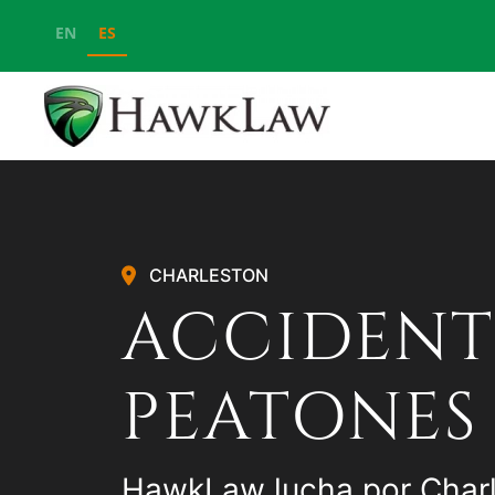
EN
ES
Ir al contenido principal
CHARLESTON
ACCIDENT
PEATONES
HawkLaw lucha por Char