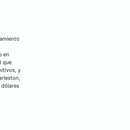
tamiento
o en
l que
itivos, y
arleston,
 dólares