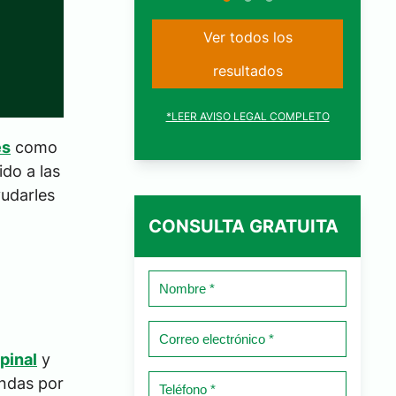
Ver todos los
resultados
*LEER AVISO LEGAL COMPLETO
es
como
do a las
udarles
CONSULTA GRATUITA
Nombre
*
Correo
electrónico
pinal
y
*
Teléfono
andas por