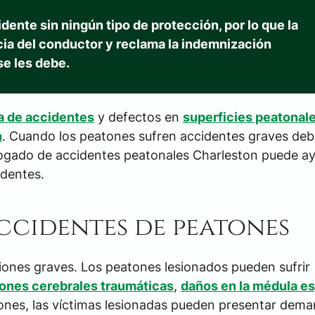
ente sin ningún tipo de protección, por lo que la
ncia del conductor y reclama la indemnización
e les debe.
sa de accidentes
y defectos en
superficies peatonal
n
. Cuando los peatones sufren accidentes graves debi
bogado de accidentes peatonales Charleston puede ay
identes.
accidentes de peatones
iones graves. Los peatones lesionados pueden sufrir
iones cerebrales traumáticas
,
daños en la médula es
iones, las víctimas lesionadas pueden presentar dem