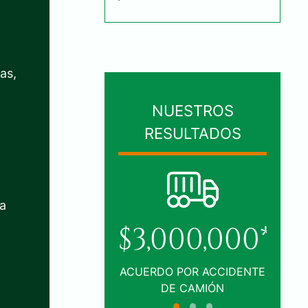
as,
NUESTROS
RESULTADOS
da
00,000*
$1,005,000*
POR ACCIDENTE
ACUERDO POR ACCIDENTE
L
 CAMIÓN
DE TRÁFICO