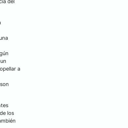
cia del
a
 una
lgún
 un
opellar a
 son
ntes
de los
también