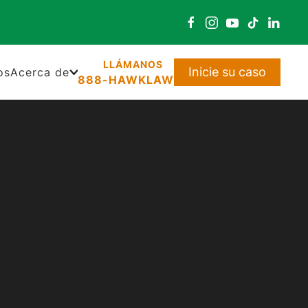
Inicie su caso
os
Acerca de
888-HAWKLAW