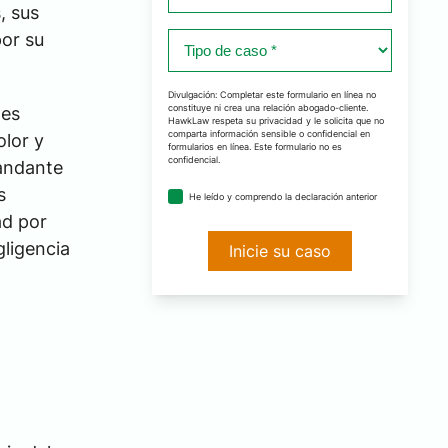
*
, sus
or su
Tipo
de
caso
Divulgación: Completar este formulario en línea no
constituye ni crea una relación abogado-cliente.
nes
*
HawkLaw respeta su privacidad y le solicita que no
comparta información sensible o confidencial en
olor y
formularios en línea. Este formulario no es
confidencial.
andante
acuerdo
s
He leído y comprendo la declaración anterior
de
ad por
divulgación
ligencia
*