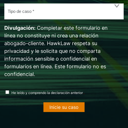
*
Tipo
de
caso
Divulgación:
Completar este formulario en
*
línea no constituye ni crea una relación
abogado-cliente. HawkLaw respeta su
privacidad y le solicita que no comparta
información sensible o confidencial en
formularios en línea. Este formulario no es
confidencial.
acuerdo
.
He leído y comprendo la declaración anterior
de
divulgación
*