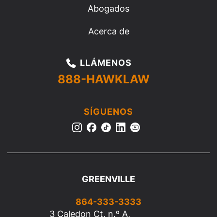
Abogados
Acerca de
LLÁMENOS
888-HAWKLAW
SÍGUENOS
GREENVILLE
864-333-3333
3 Caledon Ct, n.º A,