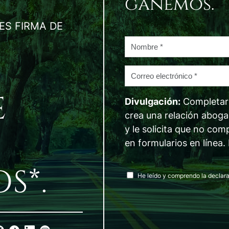
ganemos.
ES FIRMA DE
Nombre
*
Correo
electrónico
E
*
Divulgación:
Completar e
crea una relación abog
y le solicita que no com
en formularios en línea.
S*.
acuerdo
He leído y comprendo la declara
de
divulgación
*