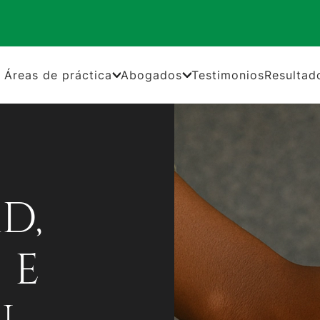
Áreas de práctica
Abogados
Testimonios
Resultad
D,
 E