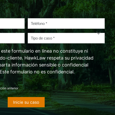
Teléfono
*
Tipo
de
caso
ste formulario en línea no constituye ni
*
ado-cliente. HawkLaw respeta su privacidad
parta información sensible o confidencial
 Este formulario no es confidencial.
.
ción anterior