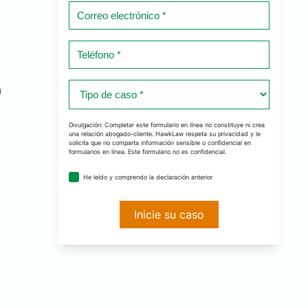
Correo
electrónico
*
Teléfono
n
*
Tipo
a
de
caso
Divulgación: Completar este formulario en línea no constituye ni crea
una relación abogado-cliente. HawkLaw respeta su privacidad y le
*
solicita que no comparta información sensible o confidencial en
formularios en línea. Este formulario no es confidencial.
acuerdo
He leído y comprendo la declaración anterior
de
divulgación
*