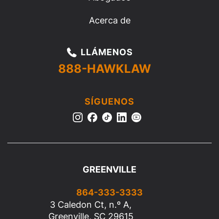
Acerca de
LLÁMENOS
888-HAWKLAW
SÍGUENOS
GREENVILLE
864-333-3333
3 Caledon Ct, n.º A,
Greenville, SC 29615