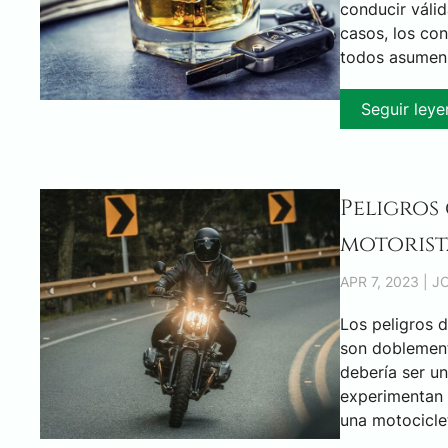
conducir válid
casos, los con
todos asumen 
Seguir ley
Peligros
motorist
APR 7, 2023 | 
Los peligros d
son doblement
debería ser u
experimentan 
una motociclet