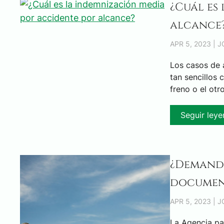
¿Cuál es
alcance
APR 5, 2023 | 
Los casos de 
tan sencillos
freno o el otr
Seguir ley
¿Demanda
documen
APR 5, 2023 | 
La Agencia pa