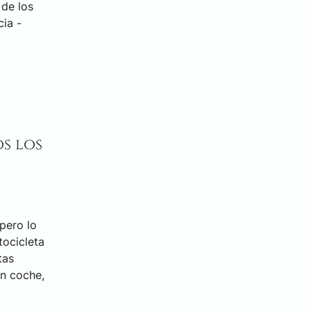
 de los
cia -
s los
 pero lo
ocicleta
tas
un coche,