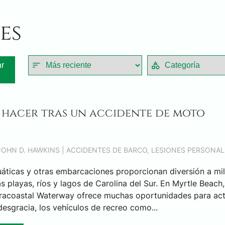
es
r
 hacer tras un accidente de moto
a
 JOHN D. HAWKINS |
ACCIDENTES DE BARCO
,
LESIONES PERSONAL
$3,0
áticas y otras embarcaciones proporcionan diversión a mi
s playas, ríos y lagos de Carolina del Sur. En Myrtle Beach,
ACUERDO 
ntracoastal Waterway ofrece muchas oportunidades para ac
DE
desgracia, los vehículos de recreo como...