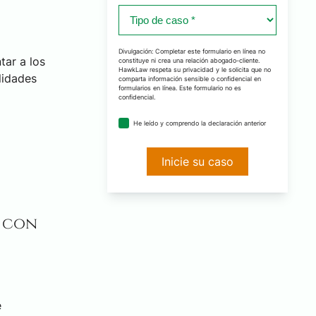
Tipo
de
caso
Divulgación: Completar este formulario en línea no
tar a los
constituye ni crea una relación abogado-cliente.
*
HawkLaw respeta su privacidad y le solicita que no
lidades
comparta información sensible o confidencial en
formularios en línea. Este formulario no es
confidencial.
acuerdo
He leído y comprendo la declaración anterior
de
divulgación
*
a con
e