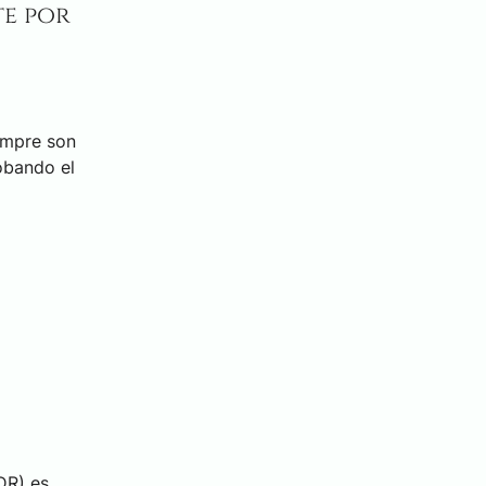
te por
empre son
obando el
DR) es