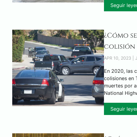
Seguir ley
¿Cómo se
colisión 
APR 10, 2023 |
En 2020, las 
colisiones en 
muertes por a
National Highw
Seguir ley