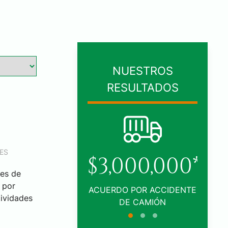
NUESTROS
RESULTADOS
ES
00,000*
$1,005,000*
les de
 por
POR ACCIDENTE
ACUERDO POR ACCIDENTE
L
tividades
 CAMIÓN
DE TRÁFICO