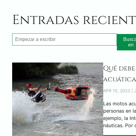
Entradas recient
Busca
en
Qué debe
acuátic
APR 10, 2023 |
Las motos acu
personas en la
ejemplo, la I
náuticas. Por 