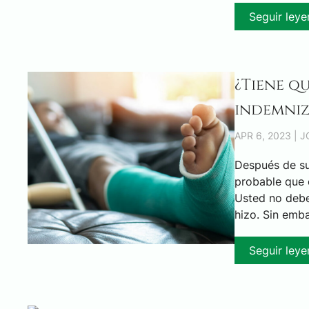
Seguir ley
¿Tiene q
indemniz
APR 6, 2023 | 
Después de suf
probable que 
Usted no deber
hizo. Sin emba
Seguir ley