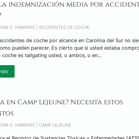
 la indemnización media por acciden
?
JOHN D. HAWKINS |
ACCIDENTES DE COCHE
accidentes de coche por alcance en Carolina del Sur no si
 como pueden parecer. Es cierto que si usted estaba compr
o coche es tailgating usted, o ambos, o en...
endo
 en Camp Lejeune? Necesita estos
tos
JOHN D. HAWKINS |
CAMP LEJEUNE
ra el Registro de Sustancias Tóxicas y Enfermedades (ATS