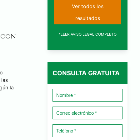
Ver todos los
resultados
 con
*LEER AVISO LEGAL COMPLETO
mo
CONSULTA GRATUITA
 las
gún la
Nombre
*
Correo
electrónico
*
Teléfono
*