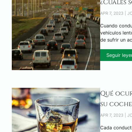
¿Cuáles s
APR 7, 2023 | 
Cuando conduc
vehículos len
de sufrir un a
Seguir ley
Qué ocur
su coche
APR 7, 2023 | 
Cada conducto