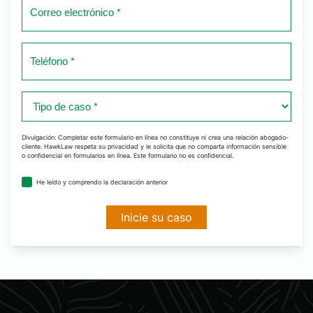
Correo
electrónico
*
Teléfono
*
Tipo
de
caso
Divulgación: Completar este formulario en línea no constituye ni crea una relación abogado-
cliente. HawkLaw respeta su privacidad y le solicita que no comparta información sensible
*
o confidencial en formularios en línea. Este formulario no es confidencial.
acuerdo
He leído y comprendo la declaración anterior
de
divulgación
*