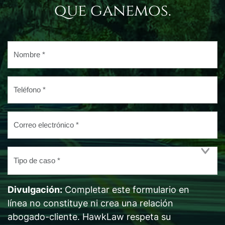
que ganemos.
Nombre
*
Teléfono
*
Correo
electrónico
*
Tipo
de
caso
Divulgación:
Completar este formulario en
*
línea no constituye ni crea una relación
abogado-cliente. HawkLaw respeta su