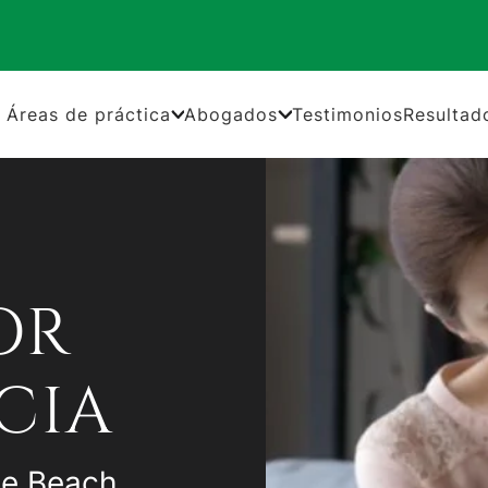
Áreas de práctica
Abogados
Testimonios
Resultad
OR
CIA
le Beach