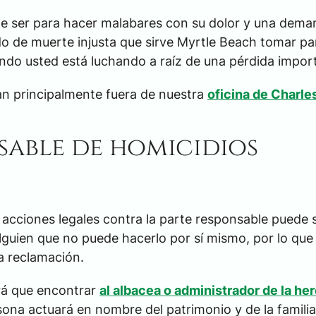
de ser para hacer malabares con su dolor y una dem
do de muerte injusta que sirve Myrtle Beach tomar pa
uando usted está luchando a raíz de una pérdida impor
jan principalmente fuera de nuestra
oficina de Charle
able de homicidios
$3,0
acciones legales contra la parte responsable puede 
lguien que no puede hacerlo por sí mismo, por lo que 
a reclamación.
ACUERDO 
DE
drá que encontrar
al albacea o administrador de la he
rsona actuará en nombre del patrimonio y de la famili