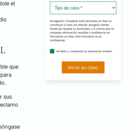
ole el
Tipo
de
caso
dio
Divulgación: Completar este formulario en línea no
constituye ni crea una relación abogado-cliente.
*
HawkLaw respeta su privacidad y le solicita que no
comparta información sensible o confidencial en
formularios en línea. Este formulario no es
confidencial.
l
acuerdo
He leído y comprendo la declaración anterior
de
divulgación
ible que
*
 para
do.
r sus
reclamo
 póngase