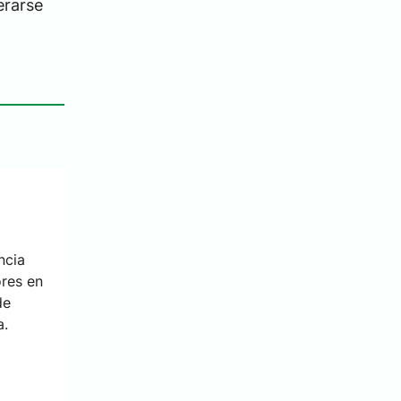
erarse
ncia
ores en
de
a.