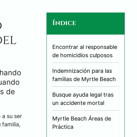
o
Índice
del
Encontrar al responsable
de homicidios culposos
Indemnización para las
chando
familias de Myrtle Beach
cuando
és de
Busque ayuda legal tras
un accidente mortal
 a su ser
Myrtle Beach Áreas de
familia,
Práctica