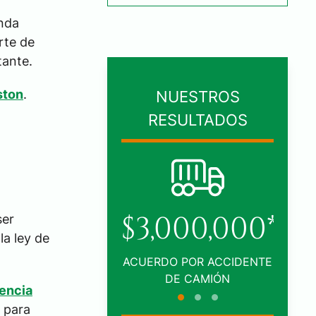
anda
rte de
tante.
ston
.
NUESTROS
RESULTADOS
00,000*
$1,005,000*
ser
la ley de
POR ACCIDENTE
ACUERDO POR ACCIDENTE
L
 CAMIÓN
DE TRÁFICO
rencia
a para