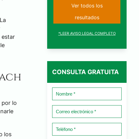
Ver todos los
resultados
 La
r
*LEER AVISO LEGAL COMPLETO
 estar
le
CONSULTA GRATUITA
each
Nombre
*
 por lo
Correo
onarle
electrónico
*
Teléfono
o los
*