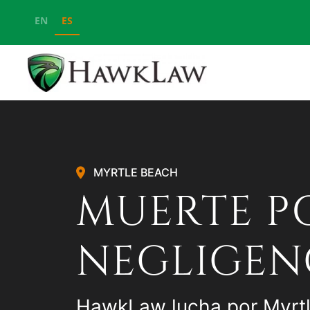
EN
ES
Ir al contenido principal
MYRTLE BEACH
MUERTE P
NEGLIGEN
HawkLaw lucha por Myrt