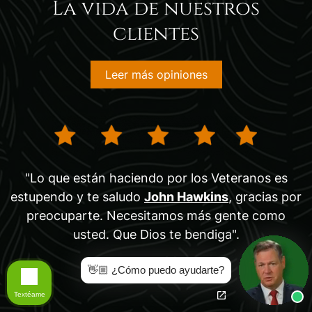
La vida de nuestros
clientes
Leer más opiniones
"Lo que están haciendo por los Veteranos es
estupendo y te saludo
John Hawkins
, gracias por
preocuparte. Necesitamos más gente como
usted. Que Dios te bendiga".
- Tina
👋🏼 ¿Cómo puedo ayudarte?
Textéame