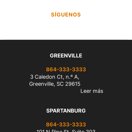
SÍGUENOS
GREENVILLE
864-333-3333
3 Caledon Ct, n.º A,
Greenville, SC 29615
Leer más
SPARTANBURG
864-333-3333
101 N Pine St, Suite 303