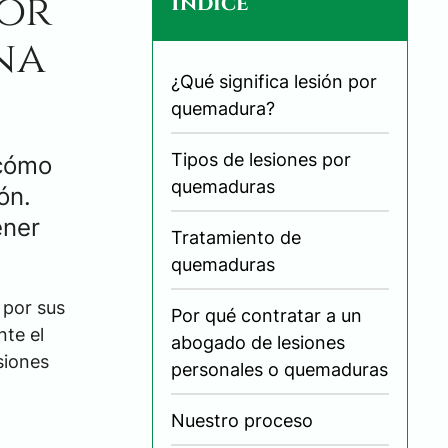
por
Índice
na
¿Qué significa lesión por
quemadura?
Tipos de lesiones por
 cómo
quemaduras
ón.
ener
Tratamiento de
quemaduras
 por sus
Por qué contratar a un
nte el
abogado de lesiones
siones
personales o quemaduras
Nuestro proceso