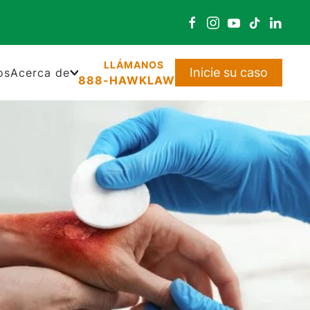
Inicie su caso
os
Acerca de
888-HAWKLAW