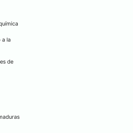
química
 a la
des de
emaduras