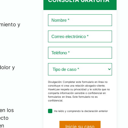
Nombre
imiento y
*
Correo
electrónico
*
Teléfono
*
Tipo
olor y
de
caso
Divulgación: Completar este formulario en línea no
constituye ni crea una relación abogado-cliente.
*
HawkLaw respeta su privacidad y le solicita que no
comparta información sensible o confidencial en
formularios en línea. Este formulario no es
confidencial.
en los
acuerdo
He leído y comprendo la declaración anterior
de
ecto
divulgación
en