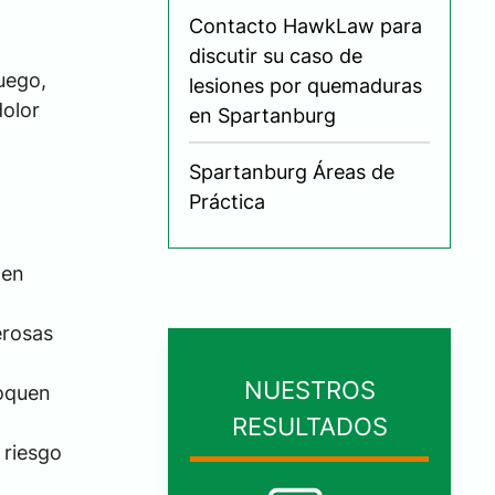
Contacto HawkLaw para
discutir su caso de
fuego,
lesiones por quemaduras
dolor
en Spartanburg
Spartanburg Áreas de
Práctica
den
erosas
NUESTROS
voquen
RESULTADOS
 riesgo