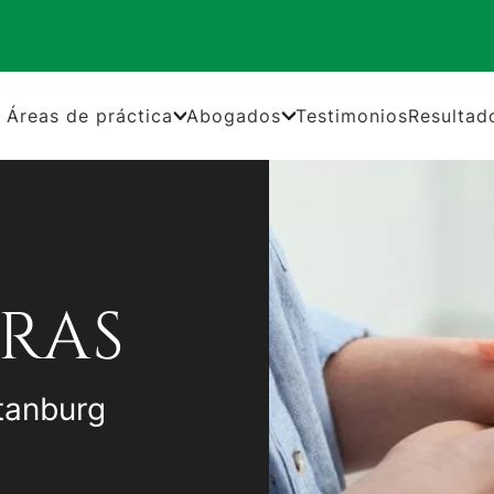
Áreas de práctica
Abogados
Testimonios
Resultad
RAS
tanburg