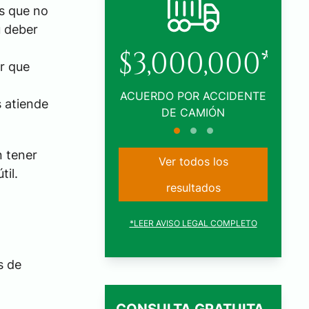
os que no
u deber
00,000*
$1,005,000*
r que
POR ACCIDENTE
ACUERDO POR ACCIDENTE
L
 atiende
 CAMIÓN
DE TRÁFICO
n tener
Ver todos los
til.
resultados
*LEER AVISO LEGAL COMPLETO
s de
CONSULTA GRATUITA