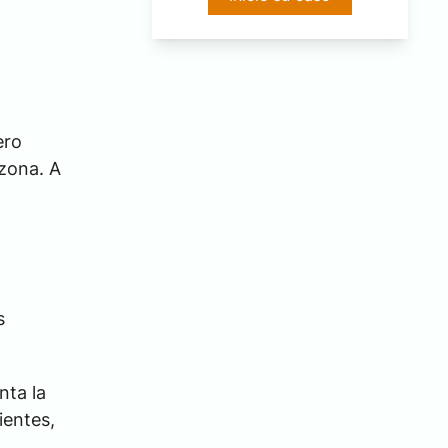
*
ero
zona. A
s
nta la
ientes,