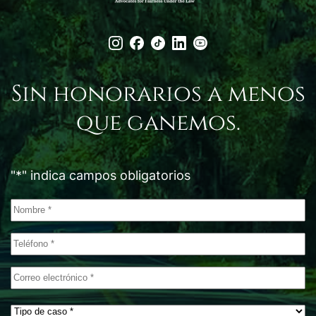
Sin honorarios a menos
que ganemos.
"
*
" indica campos obligatorios
Nombre
*
Teléfono
*
Correo
electrónico
*
Tipo