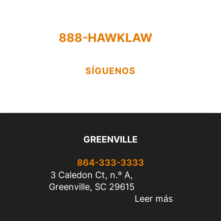
LLÁMENOS
888-HAWKLAW
SÍGUENOS
GREENVILLE
864-333-3333
3 Caledon Ct, n.º A,
Greenville, SC 29615
Leer más