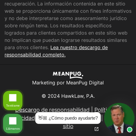
recuperación. La información contenida en este sitio
web se proporciona únicamente con fines informativos
y no debe interpretarse como asesoramiento jurídico
sobre ningún tema. Los resultados específicos
logrados para clientes compartidos en este sitio web
no implican que puedan lograrse resultados similares
para otros clientes.
Lea nuestro descargo de
responsabilidad completo.
Marketing por MeanPug Digital
© 2024 HawkLaw, P.A.
Textéame
Descargo de responsabilidad
|
Política de
privacidad
|
Solicitud del interesado
|
Mapa del
👋🏼 ¿Cómo puedo ayudarte?
sitio
Llámanos